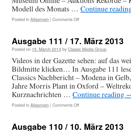
Museum Online – Auktions Rekorde – K
Modell des Monats …
Continue readin
Posted in
Allgemein
|
Comments Off
on
Ausgabe
112
/
Ausgabe 111 / 17. März 2013
24.
März
Posted on
15. March 2013
by
Classic Media Group
2013
Videos in der Gazette sehen: auf das we
Bildmitte klicken… In Ausgabe 111 les
Classics Nachbericht – Modena in Gelb
Jahre Morris Plant in Oxford – Weltrek
Kurznachrichten …
Continue reading
Posted in
Allgemein
|
Comments Off
on
Ausgabe
111
/
Ausgabe 110 / 10. März 2013
17.