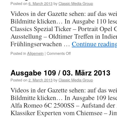
März
Posted on
6. March 2013
by
Classic Media Group
2013
Videos in der Gazette sehen: auf das we
Bildmitte klicken… In Ausgabe 110 les
Classics Spezial Ticker – Portrait Opel 
Ausstellung – Oldtimer Treffen in Indi
Frühlingserwachen …
Continue readin
Posted in
Allgemein
|
Comments Off
on
Ausgabe
110
/
Ausgabe 109 / 03. März 2013
10.
März
Posted on
2. March 2013
by
Classic Media Group
2013
Videos in der Gazette sehen: auf das we
Bildmitte klicken… In Ausgabe 109 lese
Alfa Romeo 6C 2500SS – Aufstand der 
Klassiker Experten vom Chiemsee – Ji