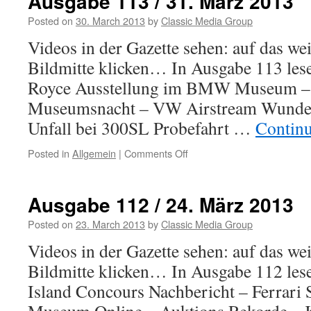
Ausgabe 113 / 31. März 2013
Posted on
30. March 2013
by
Classic Media Group
Videos in der Gazette sehen: auf das we
Bildmitte klicken… In Ausgabe 113 les
Royce Ausstellung im BMW Museum –
Museumsnacht – VW Airstream Wunder
Unfall bei 300SL Probefahrt …
Contin
Posted in
Allgemein
|
Comments Off
on
Ausgabe
113
/
Ausgabe 112 / 24. März 2013
31.
März
Posted on
23. March 2013
by
Classic Media Group
2013
Videos in der Gazette sehen: auf das we
Bildmitte klicken… In Ausgabe 112 les
Island Concours Nachbericht – Ferrari 