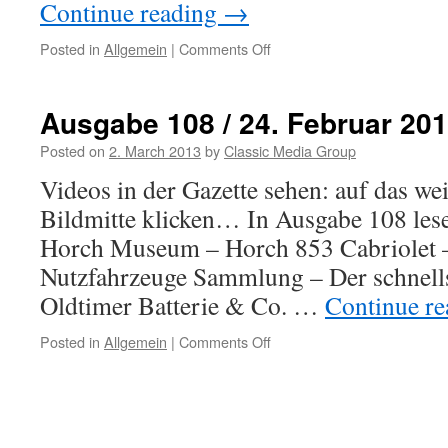
Continue reading
→
Posted in
Allgemein
|
Comments Off
on
Ausgabe
109
/
Ausgabe 108 / 24. Februar 20
03.
März
Posted on
2. March 2013
by
Classic Media Group
2013
Videos in der Gazette sehen: auf das we
Bildmitte klicken… In Ausgabe 108 les
Horch Museum – Horch 853 Cabriolet –
Nutzfahrzeuge Sammlung – Der schnells
Oldtimer Batterie & Co. …
Continue r
Posted in
Allgemein
|
Comments Off
on
Ausgabe
108
/
24.
Februar