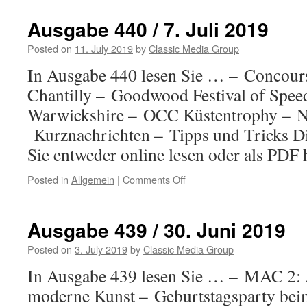
441
/
Ausgabe 440 / 7. Juli 2019
14.
Juli
Posted on
11. July 2019
by
Classic Media Group
2019
In Ausgabe 440 lesen Sie … – Concours
Chantilly – Goodwood Festival of Spe
Warwickshire – OCC Küstentrophy – 
Kurznachrichten – Tipps und Tricks D
Sie entweder online lesen oder als PDF 
Posted in
Allgemein
|
Comments Off
on
Ausgabe
440
/
Ausgabe 439 / 30. Juni 2019
7.
Juli
Posted on
3. July 2019
by
Classic Media Group
2019
In Ausgabe 439 lesen Sie … – MAC 2:
moderne Kunst – Geburtstagsparty b