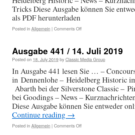
Heidelberg Historic – News – Kurznach
Tricks Diese Ausgabe können Sie entwed
als PDF herunterladen
Posted in
Allgemein
|
Comments Off
on
Ausgabe
442
/
Ausgabe 441 / 14. Juli 2019
21.
Juli
Posted on
18. July 2019
by
Classic Media Group
2019
In Ausgabe 441 lesen Sie … – Concour
in Dennenlohe – Heidelberg Historic 
Abarth bei der Silverstone Classic – P
bei Goodings – News – Kurznachrichten
Diese Ausgabe können Sie entweder onl
Continue reading
→
Posted in
Allgemein
|
Comments Off
on
Ausgabe