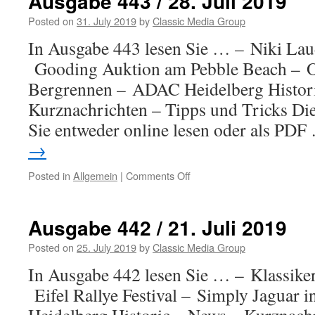
Ausgabe 443 / 28. Juli 2019
Posted on
31. July 2019
by
Classic Media Group
In Ausgabe 443 lesen Sie … – Niki La
Gooding Auktion am Pebble Beach – 
Bergrennen – ADAC Heidelberg Histori
Kurznachrichten – Tipps und Tricks Di
Sie entweder online lesen oder als PD
→
Posted in
Allgemein
|
Comments Off
on
Ausgabe
443
/
Ausgabe 442 / 21. Juli 2019
28.
Juli
Posted on
25. July 2019
by
Classic Media Group
2019
In Ausgabe 442 lesen Sie … – Klassiker
Eifel Rallye Festival – Simply Jaguar