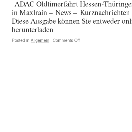
ADAC Oldtimerfahrt Hessen-Thüringen
in Maxlrain – News – Kurznachrichten 
Diese Ausgabe können Sie entweder onli
herunterladen
Posted in
Allgemein
|
Comments Off
on
Ausgabe
439
/
30.
Juni
2019