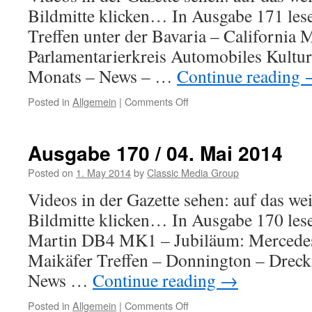
Bildmitte klicken… In Ausgabe 171 les
Treffen unter der Bavaria – California M
Parlamentarierkreis Automobiles Kultu
Monats – News – …
Continue reading
Posted in
Allgemein
|
Comments Off
on
Ausgabe
171
/
Ausgabe 170 / 04. Mai 2014
11.
Mai
Posted on
1. May 2014
by
Classic Media Group
2014
Videos in der Gazette sehen: auf das we
Bildmitte klicken… In Ausgabe 170 les
Martin DB4 MK1 – Jubiläum: Mercedes 
Maikäfer Treffen – Donnington – Drec
News …
Continue reading
→
Posted in
Allgemein
|
Comments Off
on