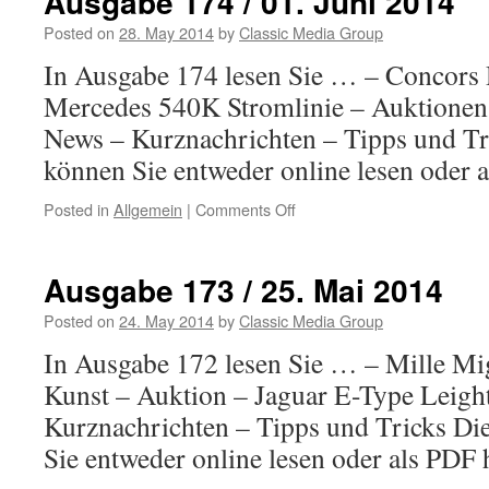
Ausgabe 174 / 01. Juni 2014
Posted on
28. May 2014
by
Classic Media Group
In Ausgabe 174 lesen Sie … – Concors 
Mercedes 540K Stromlinie – Auktionen
News – Kurznachrichten – Tipps und Tr
können Sie entweder online lesen oder 
Posted in
Allgemein
|
Comments Off
on
Ausgabe
174
/
Ausgabe 173 / 25. Mai 2014
01.
Juni
Posted on
24. May 2014
by
Classic Media Group
2014
In Ausgabe 172 lesen Sie … – Mille Mi
Kunst – Auktion – Jaguar E-Type Leigh
Kurznachrichten – Tipps und Tricks Di
Sie entweder online lesen oder als PDF 