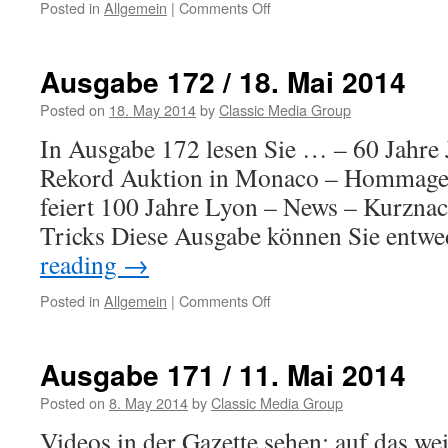
Posted in
Allgemein
|
Comments Off
on
Ausgabe
173
/
Ausgabe 172 / 18. Mai 2014
25.
Mai
Posted on
18. May 2014
by
Classic Media Group
2014
In Ausgabe 172 lesen Sie … – 60 Jahre
Rekord Auktion in Monaco – Hommage a
feiert 100 Jahre Lyon – News – Kurznac
Tricks Diese Ausgabe können Sie entw
reading
→
Posted in
Allgemein
|
Comments Off
on
Ausgabe
172
/
Ausgabe 171 / 11. Mai 2014
18.
Mai
Posted on
8. May 2014
by
Classic Media Group
2014
Videos in der Gazette sehen: auf das we