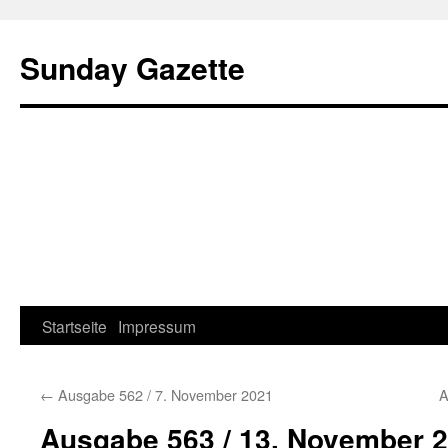
Sunday Gazette
Startseite
Impressum
Skip
to
←
Ausgabe 562 / 7. November 2021
A
content
Ausgabe 563 / 13. November 