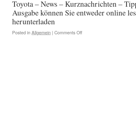
Toyota – News – Kurznachrichten – Tip
Ausgabe können Sie entweder online le
herunterladen
Posted in
Allgemein
|
Comments Off
on
Ausgabe
478
/
29.
März
2020