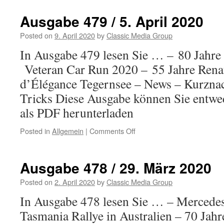
480
/
Ausgabe 479 / 5. April 2020
12.
April
Posted on
9. April 2020
by
Classic Media Group
2020
In Ausgabe 479 lesen Sie … – 80 Jah
Veteran Car Run 2020 – 55 Jahre Rena
d’Élégance Tegernsee – News – Kurznac
Tricks Diese Ausgabe können Sie entwed
als PDF herunterladen
Posted in
Allgemein
|
Comments Off
on
Ausgabe
479
/
Ausgabe 478 / 29. März 2020
5.
April
Posted on
2. April 2020
by
Classic Media Group
2020
In Ausgabe 478 lesen Sie … – Mercede
Tasmania Rallye in Australien – 70 Jah