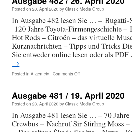
Ausgabe 482 / 26. April 2020
Posted on
28. April 2020
by
Classic Media Group
In Ausgabe 482 lesen Sie … – Bugatt
120 Jahre Toyota-Firmengeschichte –
Hot Rods – Citroën – das virtuelle Mu
Kurznachrichten – Tipps und Tricks Di
Sie entweder online lesen oder als PD
→
Posted in
Allgemein
|
Comments Off
on
Ausgabe
482
/
Ausgabe 481 / 19. April 2020
26.
April
Posted on
23. April 2020
by
Classic Media Group
2020
In Ausgabe 481 lesen Sie … – 70 Jahre 
Crewbus – Nachruf Sir Stirling Moss 