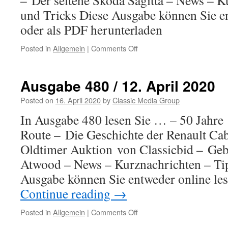
– Der seltene Škoda Sagitta – News – K
und Tricks Diese Ausgabe können Sie en
oder als PDF herunterladen
Posted in
Allgemein
|
Comments Off
on
Ausgabe
481
/
Ausgabe 480 / 12. April 2020
19.
April
Posted on
16. April 2020
by
Classic Media Group
2020
In Ausgabe 480 lesen Sie … – 50 Jahre
Route – Die Geschichte der Renault Cab
Oldtimer Auktion von Classicbid – Geb
Atwood – News – Kurznachrichten – Tip
Ausgabe können Sie entweder online le
Continue reading
→
Posted in
Allgemein
|
Comments Off
on
Ausgabe