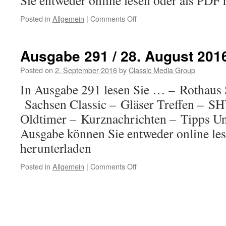
Sie entweder online lesen oder als PDF 
Posted in
Allgemein
|
Comments Off
on
Ausgabe
292
/
Ausgabe 291 / 28. August 201
04.
September
Posted on
2. September 2016
by
Classic Media Group
2016
In Ausgabe 291 lesen Sie … – Rothaus 
Sachsen Classic – Gläser Treffen – SH
Oldtimer – Kurznachrichten – Tipps Un
Ausgabe können Sie entweder online le
herunterladen
Posted in
Allgemein
|
Comments Off
on
Ausgabe
291
/
28.
August