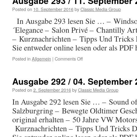
Ausgabe 293 / 11. September 
Posted on
10. September 2016
by
Classic Media Group
In Ausgabe 293 lesen Sie … – Windso
´Elegance – Salon Privé – Chantilly A
– Kurznachrichten – Tipps Und Tricks
Sie entweder online lesen oder als PDF 
Posted in
Allgemein
|
Comments Off
on
Ausgabe
293
/
Ausgabe 292 / 04. September 
11.
September
Posted on
2. September 2016
by
Classic Media Group
2016
In Ausgabe 292 lesen Sie … – Sound o
Salzburgring – Bewegte Oldtimer Gesch
original erhalten – 50 Jahre VW Motor
Kurznachrichten – Tipps Und Tricks D