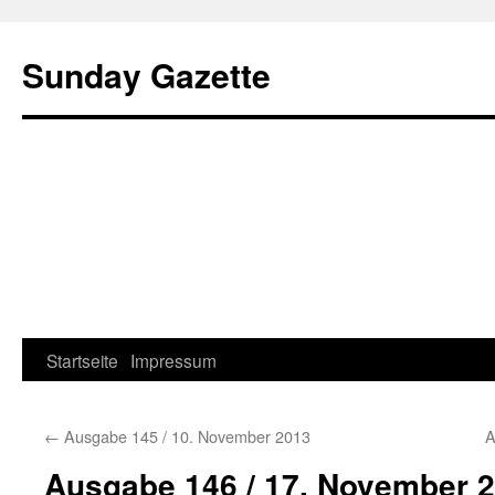
Sunday Gazette
Startseite
Impressum
Skip
to
←
Ausgabe 145 / 10. November 2013
A
content
Ausgabe 146 / 17. November 