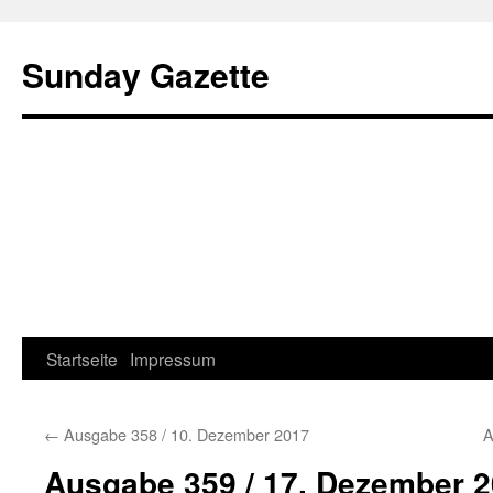
Sunday Gazette
Startseite
Impressum
Skip
to
←
Ausgabe 358 / 10. Dezember 2017
A
content
Ausgabe 359 / 17. Dezember 