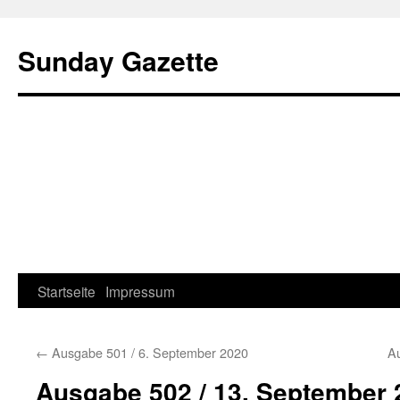
Sunday Gazette
Startseite
Impressum
Skip
to
←
Ausgabe 501 / 6. September 2020
A
content
Ausgabe 502 / 13. September 